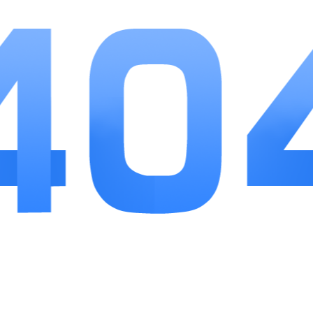
无需强制氪金追赶进度。国战玩法兼具策略与即时
对抗，三国自治、跨服乱斗等创新模式缓解长期刷
副本的枯燥感，关卡分层设计适配碎片化游玩，闲
暇时可单刷主线，固定时段可参与大型团战。美中
不足是前期主线卡级后依赖重复日常任务升级，适
合偏爱三国题材、喜欢多人协作团战，追求长线角
色养成的玩家体验，完整福利体系也能保证日常游
玩的资源供给，整体游玩体验均衡耐玩。
相关
推荐
更多+
侠者风华录