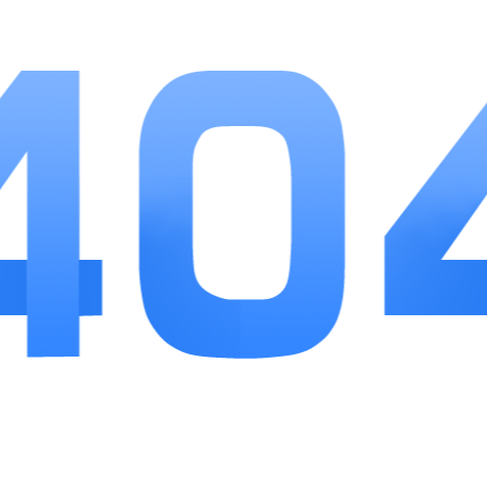
顾操作乐趣与长线养成内容。关卡剧情贴合三国原
著，没有魔改离谱设定，武将定位清晰，平民阵容
依靠阵型、合击搭配就能挑战高难度精英关卡。日
常肝度控制合理，挂机收益不会因长时间不上线清
零，福利发放稳定，不会出现前期资源充足、后期
资源断层问题。联盟社交玩法完善，单人闯关遇阻
时可邀请盟友组队通关，整体游玩门槛低，无论休
闲玩家还是偏爱策略对战的三国爱好者，都能获得
稳定舒适的游戏体验。
相关
推荐
更多+