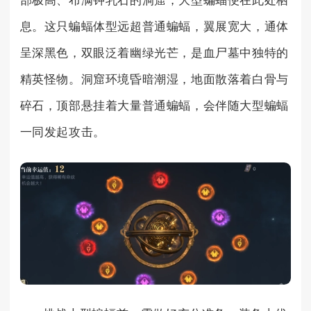
部极高、布满钟乳石的洞窟，大型蝙蝠便在此处栖
息。这只蝙蝠体型远超普通蝙蝠，翼展宽大，通体
呈深黑色，双眼泛着幽绿光芒，是血尸墓中独特的
精英怪物。洞窟环境昏暗潮湿，地面散落着白骨与
碎石，顶部悬挂着大量普通蝙蝠，会伴随大型蝙蝠
一同发起攻击。