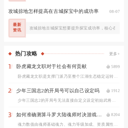
攻城掠地怎样提高在古城探宝中的成功率
08-07
最新
攻城掠地古城探宝想要提升探宝成功率，核心在于合理
资讯
热门
攻略
更多+
卧虎藏龙文职对于社会有何贡献
5899
1
卧虎藏龙文职是支撑门派乃至整个江湖生态稳定运转的核心体系，为...
少年三国志2的开局号可以自己设定吗
1912
2
少年三国志2的开局号无法直接自定义设定初始武将、元宝数量与核...
如何准确测算斗罗大陆魂师对决游戏中的魂力
8204
3
魂力数值由魂师基础魂力、魂力等级加成、资质属性、魂环固定与百...