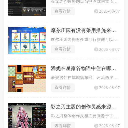
在无尽的拉格朗日当中淘汰闲置飞船一共有四种可靠方式，分别是基...
查看详情
2026-08-07
摩尔庄园有没有采用措施来预防牛被偷走
摩尔庄园内拥有多重可行措施可以有效预防奶牛被其他玩家私自出售...
查看详情
2026-08-07
潘妮在星露谷物语中住在哪个地方
潘妮居住在鹈鹕镇东部、河流西岸的拖车之中，和母亲潘姆一同生活...
查看详情
2026-08-07
影之刃主题的创作灵感来源是什么
影之刃整体创作灵感主要来源于古龙风格武侠文学、香港经典武侠影...
查看详情
2026-08-07