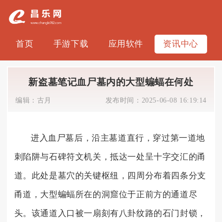
首页
手游下载
应用软件
资讯中心
新盗墓笔记血尸墓内的大型蝙蝠在何处
编辑：
古月
发布时间：
2025-06-08 16:19:14
进入血尸墓后，沿主墓道直行，穿过第一道地
刺陷阱与石碑符文机关，抵达一处呈十字交汇的甬
道。此处是墓穴的关键枢纽，四周分布着四条分支
甬道，大型蝙蝠所在的洞窟位于正前方的通道尽
头。该通道入口被一扇刻有八卦纹路的石门封锁，