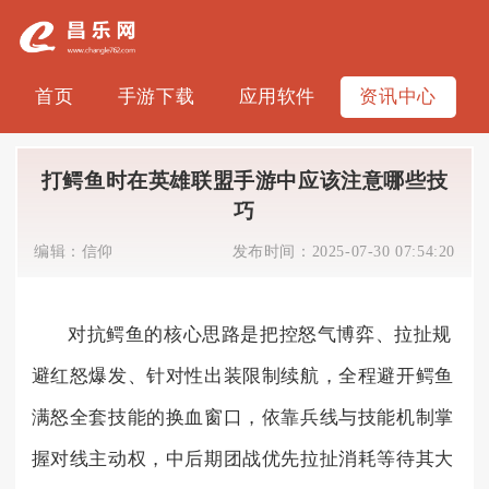
首页
手游下载
应用软件
资讯中心
打鳄鱼时在英雄联盟手游中应该注意哪些技
巧
编辑：
信仰
发布时间：
2025-07-30 07:54:20
对抗鳄鱼的核心思路是把控怒气博弈、拉扯规
避红怒爆发、针对性出装限制续航，全程避开鳄鱼
满怒全套技能的换血窗口，依靠兵线与技能机制掌
握对线主动权，中后期团战优先拉扯消耗等待其大