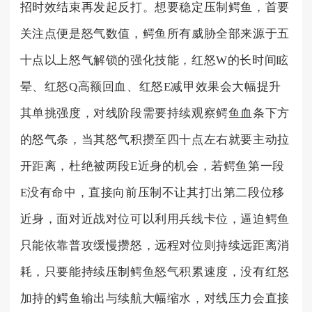
招时效结束再发起反打。想要稳定压制鳄鱼，首要
关注点便是怒气数值，鳄鱼所有威胁全部来源于五
十点以上怒气解锁的强化技能，红怒W的长时间眩
晕、红怒Q高额回血、红怒E减甲效果会大幅提升
其单挑强度，对线阶段需要持续观察鳄鱼血条下方
的怒气条，当其怒气积攒至四十点左右就要主动拉
开距离，杜绝被两段E近身的机会，若鳄鱼第一段
E没有命中，直接向前压制不让其打出第二段位移
近身，面对近战对位可以利用兵线卡位，逼迫鳄鱼
只能依靠普攻缓慢攒怒，远程对位则持续远距离消
耗，只要能持续压制鳄鱼怒气积累速度，没有红怒
加持的鳄鱼输出与续航大幅缩水，对线压力会直接