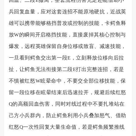
回血、二段E撤离，整套流程伤害充足还能借助小
兵回复血量，应对这套连招不能原地硬抗，近战英
雄可以携带能够格挡普攻或控制的技能，卡鳄鱼释
放W的瞬间开启格挡技能，直接废掉其核心控制与
爆发，远程英雄保留自身位移或致盲、减速技能，
一旦看到鳄鱼交出第一段E，立刻释放位移向后拉
扯，让鳄鱼无法衔接第二段E打出完整连招，若是
不慎被红怒W眩晕命中，不要交全部位移技能，保
留一段位移在眩晕结束后迅速拉开，规避后续红怒
Q的高额回血伤害，同时对线过程中不要扎堆站在
己方小兵群内，防止鳄鱼利用小兵叠加怒气、借助
红怒Q一次性回复大量生命值，若是鳄鱼频繁推线