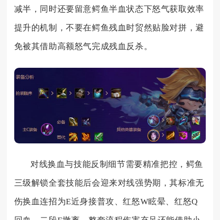
减半，同时还要留意鳄鱼半血状态下怒气获取效率
提升的机制，不要在鳄鱼残血时贸然贴脸对拼，避
免被其借助高额怒气完成残血反杀。
对线换血与技能反制细节需要精准把控，鳄鱼
三级解锁全套技能后会迎来对线强势期，其标准无
伤换血连招为E近身接普攻、红怒W眩晕、红怒Q