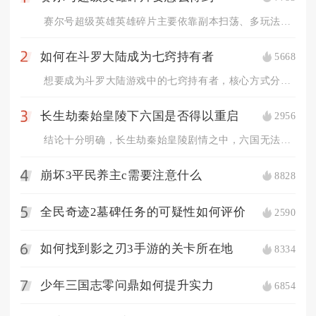
赛尔号超级英雄英雄碎片主要依靠副本扫荡、多玩法商店兑换、时空...
如何在斗罗大陆成为七窍持有者
5668
2
想要成为斗罗大陆游戏中的七窍持有者，核心方式分为两条路径，一...
长生劫秦始皇陵下六国是否得以重启
2956
3
结论十分明确，长生劫秦始皇陵剧情之中，六国无法重启。整套地宫...
崩坏3平民养主c需要注意什么
8828
4
全民奇迹2墓碑任务的可疑性如何评价
2590
5
如何找到影之刃3手游的关卡所在地
8334
6
少年三国志零问鼎如何提升实力
6854
7