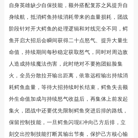
自身英雄缺少自保技能，额外搭配复苏之风提升自
身续航，抵消鳄鱼持续消耗带来的血量损耗，团战
阶段针对开大鳄鱼的处理逻辑和对线完全不同，鳄
鱼开启大招后会瞬间获得二十点怒气、提升大量生
命值，持续期间每秒稳定获取怒气，同时对周边敌
人造成持续魔法伤害，此时绝对不要抱团贴脸集
火，全员分散拉开输出距离，依靠远程输出持续消
耗鳄鱼血量，等待大招持续时长结束，鳄鱼失去额
外生命值加成与持续怒气收益后，再集体上前发起
集火，团战中还要优先限制鳄鱼突进后排的路线，
保留控制技能，一旦鳄鱼闪现E冲向己方后排，立
刻交出控制技能打断其输出节奏，保护己方核心输