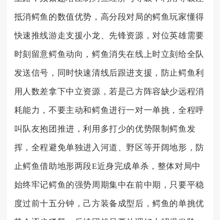
抵消鳄鱼的数值优势，高分段对局的鳄鱼玩家懂得
快速推线游走支援小龙、先锋资源，对位英雄需要
时刻留意鳄鱼动向，鳄鱼消失在线上时立刻给全队
发送信号，同时快速清线后跟进支援，防止鳄鱼利
用人数差拿下中立资源，若是己方阵容缺少远程消
耗能力，不要主动和鳄鱼进行一对一单挑，全程呼
叫队友抱团推进，利用多打少的优势限制鳄鱼发
挥，全程避免单独进入河道、野区等开阔地形，防
止鳄鱼借助地形两段E近身完成单杀，整体对局中
始终牢记鳄鱼的强势周期集中在前中期，只要平稳
度过前十五分钟，己方装备成型后，鳄鱼的单挑优