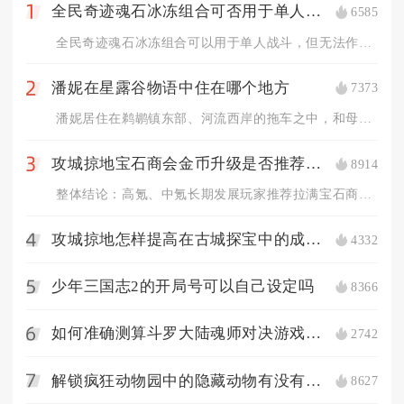
全民奇迹魂石冰冻组合可否用于单人战斗
6585
1
全民奇迹魂石冰冻组合可以用于单人战斗，但无法作为通用最优搭配...
潘妮在星露谷物语中住在哪个地方
7373
2
潘妮居住在鹈鹕镇东部、河流西岸的拖车之中，和母亲潘姆一同生活...
攻城掠地宝石商会金币升级是否推荐使用
8914
3
整体结论：高氪、中氪长期发展玩家推荐拉满宝石商会金币升级，零...
攻城掠地怎样提高在古城探宝中的成功率
4332
4
少年三国志2的开局号可以自己设定吗
8366
5
如何准确测算斗罗大陆魂师对决游戏中的魂力
2742
6
解锁疯狂动物园中的隐藏动物有没有具体步骤
8627
7