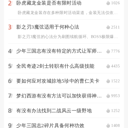
卧虎藏龙金装是否有限时活动
1026
2
卧虎藏龙金装存在多种限时活动渠道，金装无法仅依靠日常稳定产出...
影之刃3魔弦适用于何种心法
2511
3
影之刃3魔弦的心法分为刷图续航循环、BOSS极限爆发、新手低...
少年三国志有没有特定的方式让军师张角上阵
7776
4
全民奇迹2剑士转职有什么高级技能
4435
5
要如何应对攻城掠地5珍中的曹仁关卡
1522
6
梦幻西游有没有方法可以加快获得神兽的速度
9953
7
有没有办法找到二战风云一级野地
1252
8
少年三国志2碎片具备何种功效
1408
9