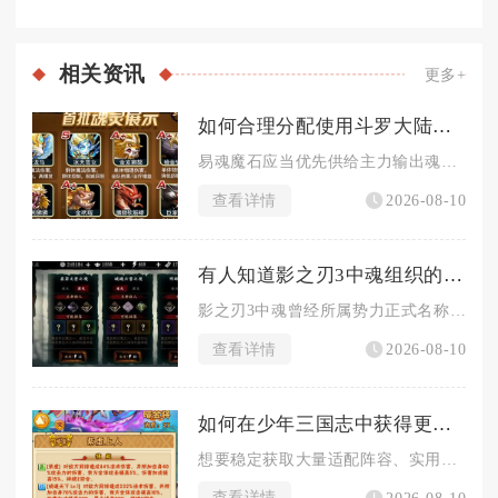
相关
资讯
更多+
如何合理分配使用斗罗大陆手游中的易魂魔石
易魂魔石应当优先供给主力输出魂师进行限定魂环置换，闲置魔石少...
查看详情
2026-08-10
有人知道影之刃3中魂组织的名字是什么
影之刃3中魂曾经所属势力正式名称就叫“组织”，并无额外四字、...
查看详情
2026-08-10
如何在少年三国志中获得更多好用的橙将
想要稳定获取大量适配阵容、实用性强的橙将，需要兼顾抽卡规划、...
查看详情
2026-08-10