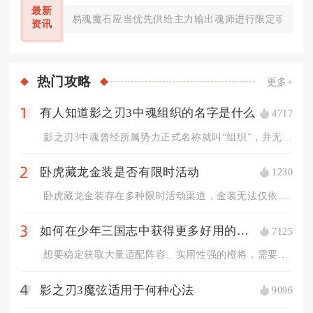
最新
易魂魔石应当优先供给主力输出魂师进行限定魂环置换
资讯
热门
攻略
更多+
有人知道影之刃3中魂组织的名字是什么
4717
1
影之刃3中魂曾经所属势力正式名称就叫“组织”，并无额外四字、...
卧虎藏龙金装是否有限时活动
1230
2
卧虎藏龙金装存在多种限时活动渠道，金装无法仅依靠日常稳定产出...
如何在少年三国志中获得更多好用的橙将
7125
3
想要稳定获取大量适配阵容、实用性强的橙将，需要兼顾抽卡规划、...
影之刃3魔弦适用于何种心法
9096
4