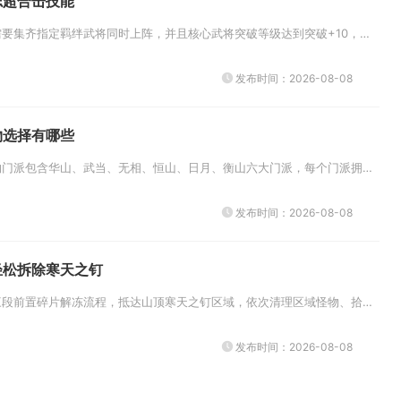
志超合击技能
少年三国志超合击技能需要集齐指定羁绊武将同时上阵，并且核心武将突破等级达到突破+10，即可完成基础激活，战斗内积攒怒气后...
发布时间：2026-08-08
物选择有哪些
新笑傲江湖手游可选人物门派包含华山、武当、无相、恒山、日月、衡山六大门派，每个门派拥有两套流派分支，角色创建时可自由挑选...
发布时间：2026-08-08
轻松拆除寒天之钉
完成龙脊雪山山中之物三段前置碎片解冻流程，抵达山顶寒天之钉区域，依次清理区域怪物、拾取三处深赤之石击碎冰封碎片、交互碎片...
发布时间：2026-08-08