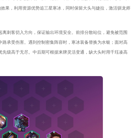
的效果，利用资源优势追三星寒冰，同时保留大头与婕拉，激活驯龙师
远离刺客切入方向，保证输出环境安全。前排分散站位，避免被范围
中路承受伤害。遇到控制密集阵容时，寒冰装备替换为水银；面对高
优先级高于无尽。中后期可根据来牌灵活变通，缺大头时用千珏凑高