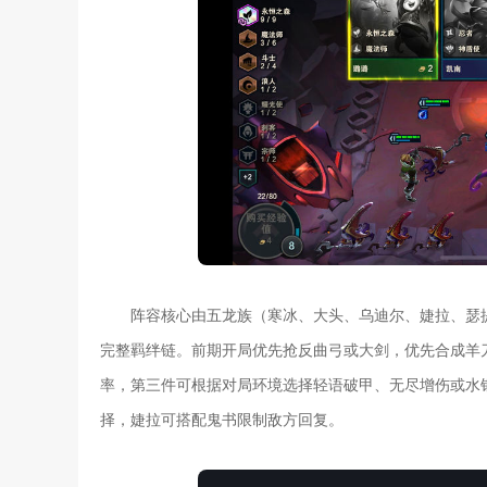
阵容核心由五龙族（寒冰、大头、乌迪尔、婕拉、瑟
完整羁绊链。前期开局优先抢反曲弓或大剑，优先合成羊
率，第三件可根据对局环境选择轻语破甲、无尽增伤或水
择，婕拉可搭配鬼书限制敌方回复。