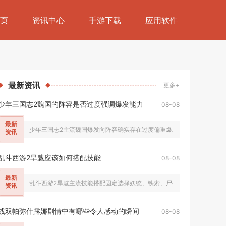
页
资讯中心
手游下载
应用软件
最新
资讯
更多+
少年三国志2魏国的阵容是否过度强调爆发能力
08-08
最新
少年三国志2主流魏国爆发向阵容确实存在过度偏重爆发能力的问题，这种
资讯
乱斗西游2旱魃应该如何搭配技能
08-08
最新
乱斗西游2旱魃主流技能搭配固定选择妖统、铁索、尸碑，标准连招顺序为
资讯
战双帕弥什露娜剧情中有哪些令人感动的瞬间
08-08