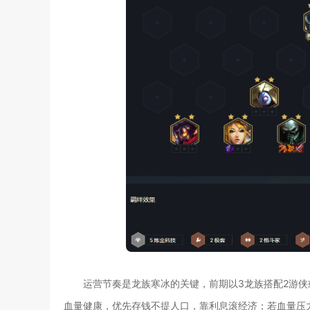
运营节奏是龙族寒冰的关键，前期以3龙族搭配2游侠
血量健康，优先存钱不提人口，靠利息滚经济；若血量压