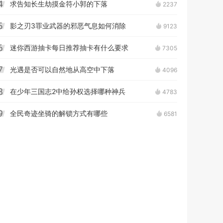
求告知长生劫摸金符小郭的下落
2237
4
影之刃3罪业武器的邪恶气息如何消除
9123
5
迷你西游抽卡每日推荐抽卡有什么要求
7305
6
光遇是否可以自然地从高空中下落
4096
7
在少年三国志2中给孙权选择哪种神兵
4783
8
全民奇迹坐骑的解锁方式有哪些
6581
9