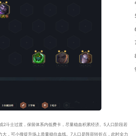
或2斗士过渡，保留体系内低费卡，尽量稳血积累经济。5人口阶段若
力大，可小搜提升场上质量稳住血线。7人口是阵容转折点，此时全力