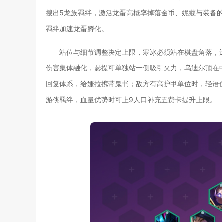
搜出5龙族羁绊，激活龙蛋高概率掉落金币、妮蔻与装备
羁绊加速龙蛋孵化。
站位与细节调整决定上限，寒冰必须站在棋盘角落，
伤害集体融化，瑟提可单独站一侧吸引火力，乌迪尔顶在
回复体系，给婕拉携带鬼书；敌方有高护甲单位时，轻语
游侠羁绊，血量优势时可上9人口补充五费卡提升上限。