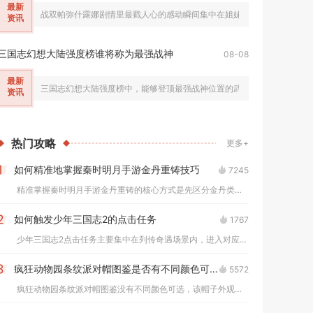
最新
战双帕弥什露娜剧情里最戳人心的感动瞬间集中在姐妹羁绊的双向奔赴、绝
资讯
三国志幻想大陆强度榜谁将称为最强战神
08-08
最新
三国志幻想大陆强度榜中，能够登顶最强战神位置的武将为玄渊吕布，综合
资讯
热门
攻略
更多+
如何精准地掌握秦时明月手游金丹重铸技巧
7245
1
精准掌握秦时明月手游金丹重铸的核心方式是先区分金丹类型与弟子...
如何触发少年三国志2的点击任务
1767
2
少年三国志2点击任务主要集中在列传奇遇场景内，进入对应列传地...
疯狂动物园条纹派对帽图鉴是否有不同颜色可选
5572
3
疯狂动物园条纹派对帽图鉴没有不同颜色可选，该帽子外观固定，不...