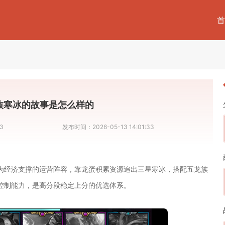
首
族寒冰的故事是怎么样的
3
发布时间：
2026-05-13 14:01:33
为经济支撑的运营阵容，靠龙蛋积累资源追出三星寒冰，搭配五龙族
控制能力，是高分段稳定上分的优选体系。