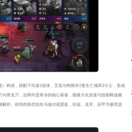
提）构成，搭配千珏凑2游侠，艾翁与狗熊补2复生亡魂和2斗士，形成
刀与青龙刀，这两件是寒冰的核心装备，能最大化攻速与技能释放频
银解控。前排肉装优先给乌迪尔或瑟提，狂徒、龙牙、反甲为最优选