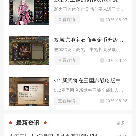
影之刃整体创作灵感主要来源于古龙风格武侠文学、香港经典武侠影...
查看详情
2026-08-07
攻城掠地宝石商会金币升级是否推荐使用
整体结论：高氪、中氪长期发展玩家推荐拉满宝石商会金币升级，零...
查看详情
2026-08-07
s12新武将在三国志战略版中是否是顶级武将
S12赛季两名新武将不能全部划入顶级武将范畴，SP吕蒙属于体...
查看详情
2026-08-08
最新
资讯
更多+