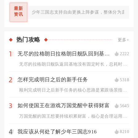
最新
少年三国志支持自由更换上阵参谋，整体分为直接替换
资讯
热门
攻略
更多+
无尽的拉格朗日拉格朗日舰队回到基地需多长时间
2222
1
无尽的拉格朗日舰队返回基地没有固定时长，总耗时由舰队与基地直...
怎样完成明日之后的新手任务
5318
2
顺利完成明日之后新手任务的核心思路是紧跟场景指引优先推进主线...
如何使国王在游戏万国觉醒中获得财富
5645
3
万国觉醒的国王想要持续积累财富，核心是合理运用国王专属赋税技...
我应该从何处了解少年三国志916
8210
4