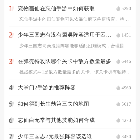
宠物画仙在忘仙手游中如何获取
5290
1
忘仙手游中的画仙宠物可以依靠仙府驭兽房培育、特殊副本怪物掉落...
少年三国志有没有蜀吴阵容适用于困难模式的攻略
1451
2
少年三国志蜀吴混搭阵容能够适配困难模式，合理搭建3蜀3吴均衡...
在弹壳特攻队哪个关卡中敌方数量最多
6446
3
挑战模式4-1是敌方数量最多的关卡。该关卡拥有独特的怪物刷新...
大掌门2手游的推荐阵容
4960
4
如何得到长生劫第三关的地图
5617
5
忘仙白无常与其他技能如何合成
4273
6
少年三国志2元最强阵容该选谁
3450
7