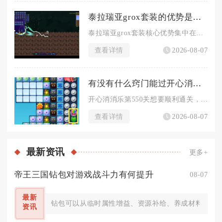
泰拉瑞亚grox套装的优势是什么
泰拉瑞亚grox套装核心优势集中在稀有收藏价值、独特视觉特效...
查看详情
2026-08-07
有没有什么窍门能过开心消消乐第550关
开心消消乐第550关想要顺利通关，核心窍门就是依托传送带布局...
查看详情
2026-08-07
最新
资讯
更多+
帝王三国钻包对游戏战斗力有何提升
08-07
最新
钻包可以从临时属性增益、资源补给、养成材料三个层
资讯