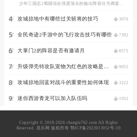
少年三国志2蜀国综合强度顶尖的输出阵容分为两套，顶配阵容为关...
攻城掠地中有哪些过关斩将的技巧
3070
4
全民奇迹2手游中的飞行攻击技巧有哪些
7392
5
大掌门2的阵容是否有邀请月
8575
6
升级弹壳特攻队宠物为红色的攻略是什么
9055
7
攻城掠地回蓝对战斗的重要性如何体现
3222
8
迷你西游青龙可以加入队伍吗
1932
9
Copyright © 2018-2026 changle762.com All Rights
Reserved. 昌乐网 版权所有
鄂ICP备2022013052号-59