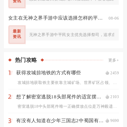
资讯
女主在无神之界手游中应该选择怎样的平民职业
08-06
最新
无神之界手游中平民女主优先选择祭司，追求自主输出
资讯
热门
攻略
更多+
获得攻城掠地铁的方式有哪些
2459
1
攻城掠地获取铁主要依靠主城矿场、世界矿区占领、铁匠铺熔炼、功...
想了解密室逃脱18头部尾件的适宜摆放位置吗
2103
2
密室逃脱18中头部尾件唯一正确摆放点位是万神殿遗址石像群中央...
有没有人知道在少年三国志2中蜀国有哪些最强的输出阵容
9690
3