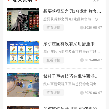
想要获得影之刃3狂龙乱舞套装要去哪里打
想要获得影之刃3狂龙乱舞套装，核心流程为先集齐60级龙家至尊...
查看详情
2026-08-07
摩尔庄园有没有采用措施来预防牛被偷走
摩尔庄园内拥有多重可行措施可以有效预防奶牛被其他玩家私自出售...
查看详情
2026-08-07
紫鞋子重铸技巧在乱斗西游中有什么窍门
乱斗西游紫鞋子重铸想要稳定刷出适配英雄的成品，核心窍门在于合...
查看详情
2026-08-07
如何解锁放开那三国3张角的隐藏角色