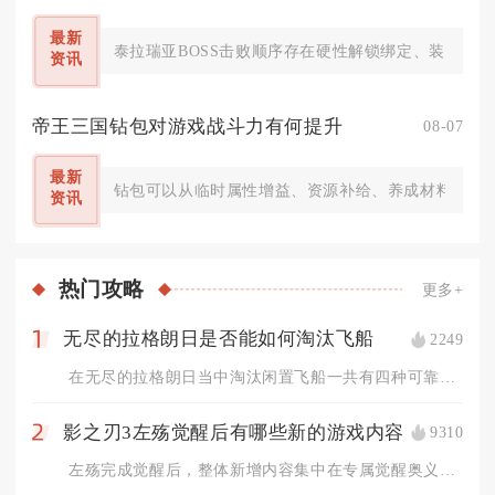
最新
泰拉瑞亚BOSS击败顺序存在硬性解锁绑定、装备资源
资讯
帝王三国钻包对游戏战斗力有何提升
08-07
最新
钻包可以从临时属性增益、资源补给、养成材料三个层
资讯
热门
攻略
更多+
无尽的拉格朗日是否能如何淘汰飞船
2249
1
在无尽的拉格朗日当中淘汰闲置飞船一共有四种可靠方式，分别是基...
影之刃3左殇觉醒后有哪些新的游戏内容
9310
2
左殇完成觉醒后，整体新增内容集中在专属觉醒奥义招式、双流派进...