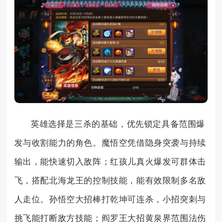
英雄选择是三杀的基础，优先锁定具备范围爆
发与收割能力的角色。魔悟空凭借隐身突袭与持续
输出，能快速切入敌阵；红孩儿真火爆发可群体击
飞，搭配北海龙王的控制技能，能有效限制多名敌
人走位。孙悟空大招棒打乾坤可连杀，小招突刺与
挑飞能打断敌方技能；阎罗王大招黄泉界范围法伤