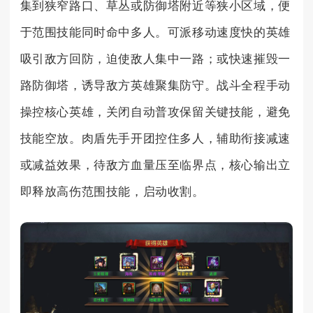
集到狭窄路口、草丛或防御塔附近等狭小区域，便
于范围技能同时命中多人。可派移动速度快的英雄
吸引敌方回防，迫使敌人集中一路；或快速摧毁一
路防御塔，诱导敌方英雄聚集防守。战斗全程手动
操控核心英雄，关闭自动普攻保留关键技能，避免
技能空放。肉盾先手开团控住多人，辅助衔接减速
或减益效果，待敌方血量压至临界点，核心输出立
即释放高伤范围技能，启动收割。