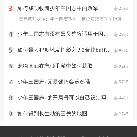
如何成功收编少年三国志中的叛军
2891
3
想要成功收编少年三国志叛军，核心是把控叛军归属机制、维持伤害...
少年三国志有没有蜀吴阵容适用于困难模式的攻略
2961
4
如何最大程度地发挥影之刃3食物buff的效果
8769
5
宠物画仙在忘仙手游中如何获取
9211
6
少年三国志2元最强阵容该选谁
5787
7
少年三国志2的开局号可以自己设定吗
4481
8
如何得到长生劫第三关的地图
2747
9