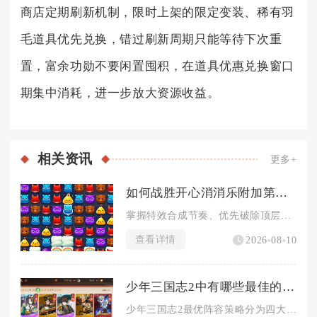
商店定期刷新机制，限时上架的限定变装、稀有羽
毛道具优先兑换，错过刷新周期只能等待下次重
置，富余功勋不要闲置囤积，在道具优惠兑换窗口
期集中消耗，进一步放大资源收益。
相关
资讯
更多+
如何战胜开心消消乐附加第三关的挑战
掌握特效合成节奏、优先破除顶层藤蔓障碍，平衡雪块清理与河马收...
查看详情
2026-08-10
少年三国志2中有哪些最佳的阵容策略
少年三国志2最优阵容策略分为四大阵营国家队路线，结合对战场景...