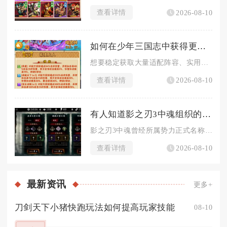
查看详情
2026-08-10
如何在少年三国志中获得更多好用的橙将
想要稳定获取大量适配阵容、实用性强的橙将，需要兼顾抽卡规划、...
查看详情
2026-08-10
有人知道影之刃3中魂组织的名字是什么
影之刃3中魂曾经所属势力正式名称就叫“组织”，并无额外四字、...
查看详情
2026-08-10
最新
资讯
更多+
刀剑天下小猪快跑玩法如何提高玩家技能
08-10