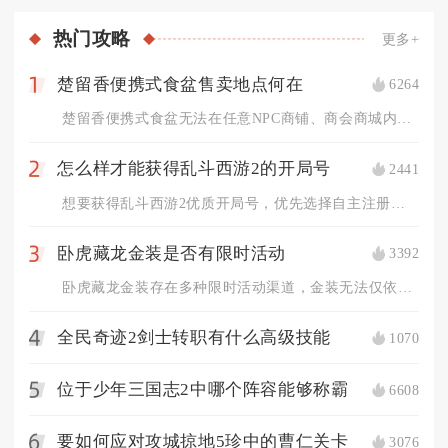
热门
攻略
更多+
楚留香便携式食盆售卖地点何在
6264
1
楚留香便携式食盆无法在任意NPC商铺、商会商城内直接购买，不...
怎么样才能获得乱斗西游2的开局号
2441
2
想要获得乱斗西游2优质开局号，优先选择自主注册账号刷初始，其...
卧虎藏龙金装是否有限时活动
3392
3
卧虎藏龙金装存在多种限时活动渠道，金装无法仅依靠日常稳定产出...
全民奇迹2剑士转职有什么高级技能
1070
4
位于少年三国志2中哪个阵容能够称霸
6608
5
要如何应对攻城掠地5珍中的曹仁关卡
3076
6