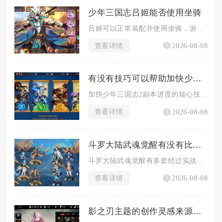
少年三国志吕姬能否使用坐骑
吕姬可以正常装配并使用坐骑，游戏内不存在武将身份、阵营限制导...
查看详情
2026-08-08
有没有技巧可以帮助加快少年三国志2副本进度
加快少年三国志2副本进度的核心技巧集中在体力精细化管控、集中...
查看详情
2026-08-08
斗罗大陆武魂觉醒有没有比较强势的阵容配置
斗罗大陆武魂觉醒有多套经过实战验证的强势阵容，平民玩家优先选...
查看详情
2026-08-08
影之刃主题的创作灵感来源是什么