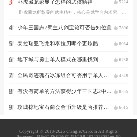
卧虎藏龙彰显了怎样的武侠精神
5224
3
卧虎藏龙所彰显的武侠精神，核心是武学向内求索、在欲望与道义之...
少年三国志2蜀主八剑宝箱可否告知位置
7896
4
泰拉瑞亚飞龙和泰拉刃哪个更炫酷
8054
5
地下城与勇士单人模式在哪里找到
6738
6
全民奇迹魂石冰冻组合可否用于单人战斗
4549
7
有没有简单的方法获得少年三国志2中的孙坚化身
8855
8
攻城掠地宝石商会金币升级是否推荐使用
6615
9
Copyright © 2018-2026 changle762.com All Rights
Reserved. 昌乐网 版权所有
鄂ICP备2022013052号-59