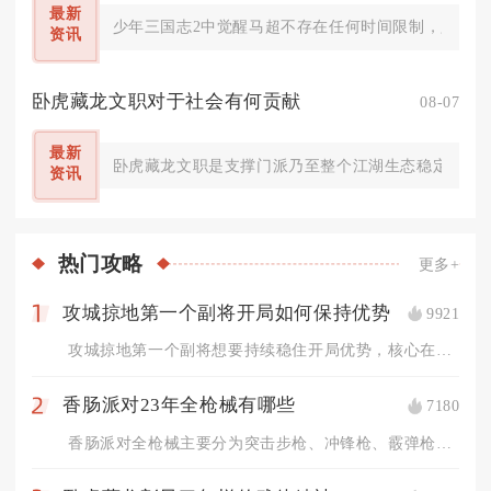
最新
少年三国志2中觉醒马超不存在任何时间限制，只要满
资讯
卧虎藏龙文职对于社会有何贡献
08-07
最新
卧虎藏龙文职是支撑门派乃至整个江湖生态稳定运转的
资讯
热门
攻略
更多+
攻城掠地第一个副将开局如何保持优势
9921
1
攻城掠地第一个副将想要持续稳住开局优势，核心在于优先挑选高肉...
香肠派对23年全枪械有哪些
7180
2
香肠派对全枪械主要分为突击步枪、冲锋枪、霰弹枪、狙击枪、射手...