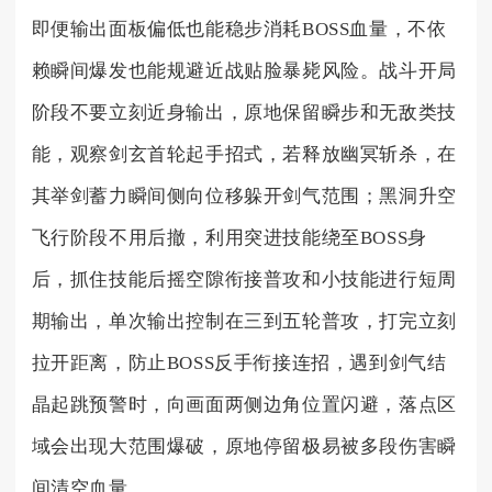
即便输出面板偏低也能稳步消耗BOSS血量，不依
赖瞬间爆发也能规避近战贴脸暴毙风险。战斗开局
阶段不要立刻近身输出，原地保留瞬步和无敌类技
能，观察剑玄首轮起手招式，若释放幽冥斩杀，在
其举剑蓄力瞬间侧向位移躲开剑气范围；黑洞升空
飞行阶段不用后撤，利用突进技能绕至BOSS身
后，抓住技能后摇空隙衔接普攻和小技能进行短周
期输出，单次输出控制在三到五轮普攻，打完立刻
拉开距离，防止BOSS反手衔接连招，遇到剑气结
晶起跳预警时，向画面两侧边角位置闪避，落点区
域会出现大范围爆破，原地停留极易被多段伤害瞬
间清空血量。