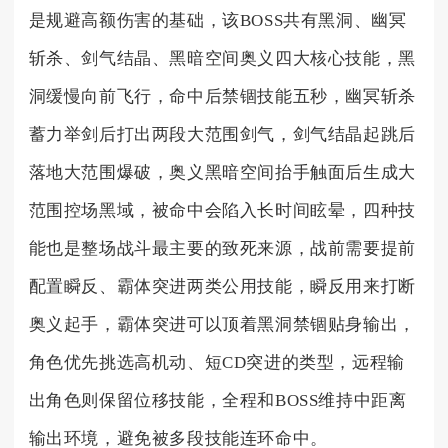
是规避高额伤害的基础，该BOSS共有黑洞、幽冥
斩杀、剑气结晶、黑暗空间奥义四大核心技能，黑
洞缓慢向前飞行，命中后禁锢技能五秒，幽冥斩杀
蓄力举剑后打出两段大范围剑气，剑气结晶起跳后
落地大范围爆破，奥义黑暗空间抬手触面后生成大
范围控场黑域，被命中会陷入长时间眩晕，四种技
能也是整场战斗最主要的致死来源，战前需要提前
配置瞬反、霸体突进两类公用技能，瞬反用来打断
奥义起手，霸体突进可以顶着黑洞禁锢贴身输出，
角色优先挑选高机动、短CD突进的类型，远程输
出角色则保留位移技能，全程和BOSS维持中距离
输出环境，避免被多段技能连环命中。