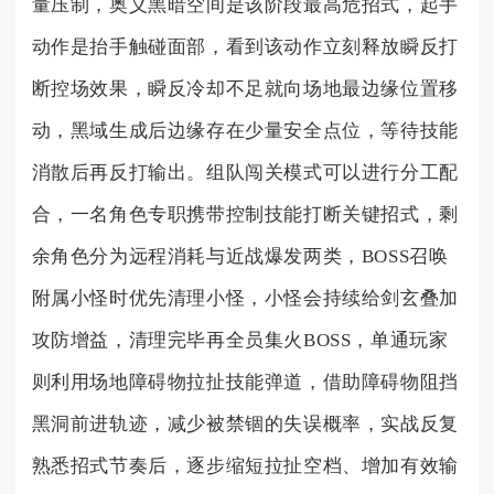
量压制，奥义黑暗空间是该阶段最高危招式，起手
动作是抬手触碰面部，看到该动作立刻释放瞬反打
断控场效果，瞬反冷却不足就向场地最边缘位置移
动，黑域生成后边缘存在少量安全点位，等待技能
消散后再反打输出。组队闯关模式可以进行分工配
合，一名角色专职携带控制技能打断关键招式，剩
余角色分为远程消耗与近战爆发两类，BOSS召唤
附属小怪时优先清理小怪，小怪会持续给剑玄叠加
攻防增益，清理完毕再全员集火BOSS，单通玩家
则利用场地障碍物拉扯技能弹道，借助障碍物阻挡
黑洞前进轨迹，减少被禁锢的失误概率，实战反复
熟悉招式节奏后，逐步缩短拉扯空档、增加有效输