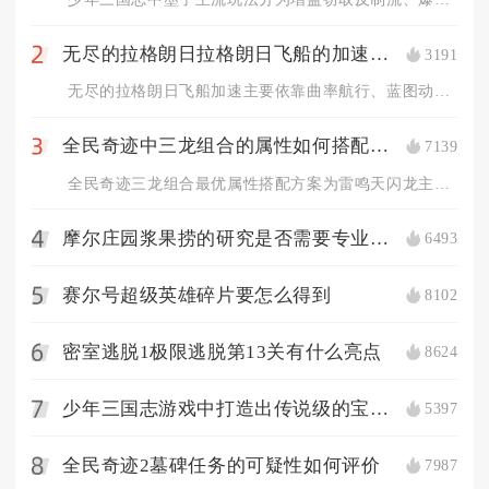
无尽的拉格朗日拉格朗日飞船的加速方法是什么
3191
2
无尽的拉格朗日飞船加速主要依靠曲率航行、蓝图动力加点、增援投...
全民奇迹中三龙组合的属性如何搭配最优
7139
3
全民奇迹三龙组合最优属性搭配方案为雷鸣天闪龙主打感电增伤属性...
摩尔庄园浆果捞的研究是否需要专业知识
6493
4
赛尔号超级英雄碎片要怎么得到
8102
5
密室逃脱1极限逃脱第13关有什么亮点
8624
6
少年三国志游戏中打造出传说级的宝剑需要什么条件
5397
7
全民奇迹2墓碑任务的可疑性如何评价
7987
8