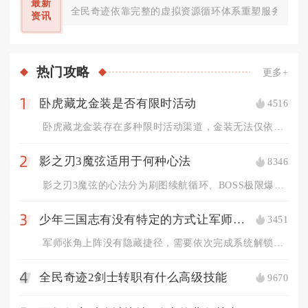
最新
全民奇迹依靠完整的虚拟资源循环体系重塑服务器内经
资讯
热门
攻略
更多+
卧虎藏龙金装是否有限时活动
4516
1
卧虎藏龙金装存在多种限时活动渠道，金装无法仅依靠日常稳定产出...
影之刃3魔弦适用于何种心法
8346
2
影之刃3魔弦的心法分为刷图续航循环、BOSS极限爆发、新手低...
少年三国志有没有特定的方式让军师张角上阵
3451
3
军师张角上阵没有隐藏捷径，需要依次完成系统解锁、获取军师本体...
全民奇迹2剑士转职有什么高级技能
9670
4