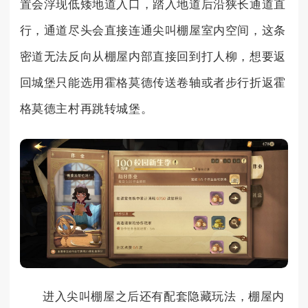
置会浮现低矮地道入口，踏入地道后沿狭长通道直
行，通道尽头会直接连通尖叫棚屋室内空间，这条
密道无法反向从棚屋内部直接回到打人柳，想要返
回城堡只能选用霍格莫德传送卷轴或者步行折返霍
格莫德主村再跳转城堡。
进入尖叫棚屋之后还有配套隐藏玩法，棚屋内