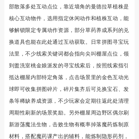
部散落多处互动点位，靠近墙角的曼德拉草植株是
核心互动物件，选用指定休闲动作和植株互动，能
够解锁限定专属动作资源，部分草药养成系列的兑
换道具也能在此处通过互动获取。日常拼图寻宝玩
法里，不少线索关键词都会指向尖叫棚屋点位，领
到盥洗室桃金娘派发的寻宝线索后，按照线索指引
抵达棚屋内部特定角落，点击场景里的金色互动光
球即可收集拼图碎片，碎片集齐后可兑换宝石、发
条等稀缺养成资源，不少玩家会定期往返此处清理
周期性刷新的场景奖励。另外棚屋周边野区偶尔刷
新游荡魔法生物，击败生物有概率掉落魔药炼制原
材料，搭配魔药课产出的辅料，能炼制隐形药剂，