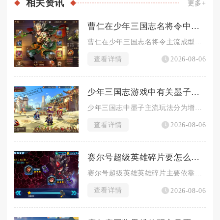
相关
资讯
更多+
曹仁在少年三国志名将令中的阵容怎么安排
曹仁在少年三国志名将令主流成型阵容选择纯魏续航队，搭配武将为...
查看详情
2026-08-06
少年三国志游戏中有关墨子的玩法有哪些
少年三国志中墨子主流玩法分为增益窃取反制流、爆发连击输出流、...
查看详情
2026-08-06
赛尔号超级英雄碎片要怎么得到
赛尔号超级英雄英雄碎片主要依靠副本扫荡、多玩法商店兑换、时空...
查看详情
2026-08-06