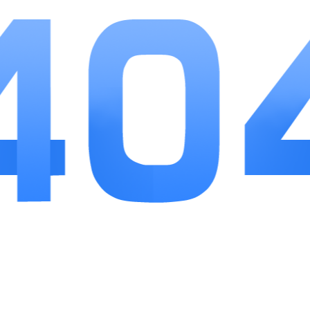
操作的从业者也能轻松完成申报。跨省通办、到期
提醒、电子证照等功能直击行业实际需求，大幅缩
减办事耗时。平台全程免费运营，不存在诱导消费
内容，数据权威性强，办理结果认可度高。长期跑
长途、跨省运营的驾驶员以及中小型货运企业，都
可以借助这款APP简化证照管理工作，是道路运输
从业者日常必备的便民政务工具。
相关
推荐
更多+
右来了
查看
应用软件
21.68MB