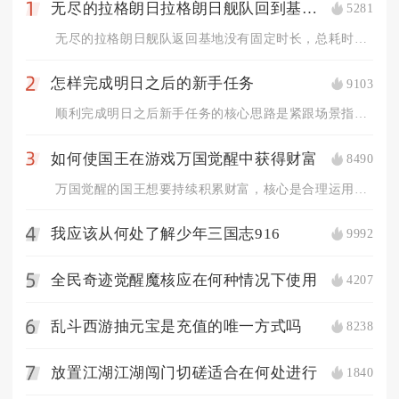
无尽的拉格朗日拉格朗日舰队回到基地需多长时间
5281
1
无尽的拉格朗日舰队返回基地没有固定时长，总耗时由舰队与基地直...
怎样完成明日之后的新手任务
9103
2
顺利完成明日之后新手任务的核心思路是紧跟场景指引优先推进主线...
如何使国王在游戏万国觉醒中获得财富
8490
3
万国觉醒的国王想要持续积累财富，核心是合理运用国王专属赋税技...
我应该从何处了解少年三国志916
9992
4
全民奇迹觉醒魔核应在何种情况下使用
4207
5
乱斗西游抽元宝是充值的唯一方式吗
8238
6
放置江湖江湖闯门切磋适合在何处进行
1840
7